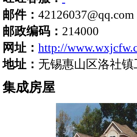
邮件：
42126037@qq.com
邮政编码：
214000
网址：
http://www.wxjcfw
地址：
无锡惠山区洛社镇
集成房屋