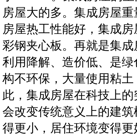
房屋大的多。集成房屋重
房屋热工性能好，集成房
彩钢夹心板。再就是集成
利用降解、造价低、是绿
构不环保，大量使用粘土
此，集成房屋在科技上的
会改变传统意义上的建筑
得更小，居住环境变得更