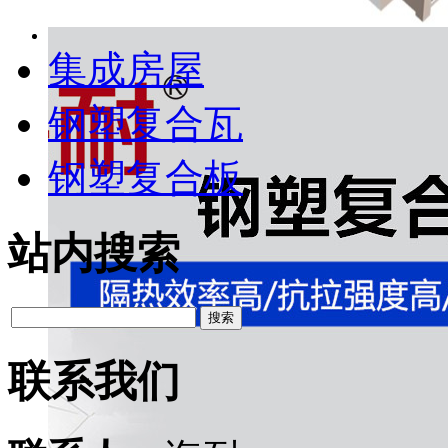
集成房屋
钢塑复合瓦
钢塑复合板
站内搜索
联系我们