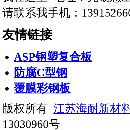
请联系我
手机：13915266
友情链接
ASP钢塑复合板
防腐C型钢
覆膜彩钢板
版权所有
江苏海耐新材
13030960号