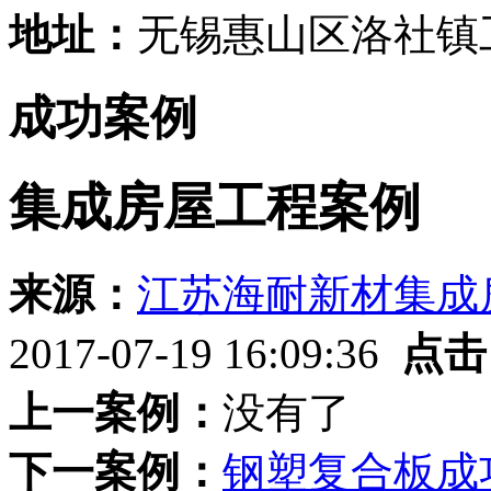
地址：
无锡惠山区洛社镇
成功案例
集成房屋工程案例
来源：
江苏海耐新材集成
2017-07-19 16:09:36
点击
上一案例：
没有了
下一案例：
钢塑复合板成